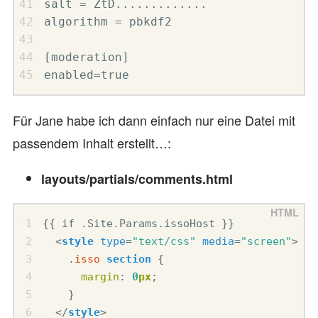
salt = ZtD.............

algorithm = pbkdf2

[moderation]

enabled=true
Für Jane habe ich dann einfach nur eine Datei mit
passendem Inhalt erstellt…:
layouts/partials/comments.html
{{ if .Site.Params.issoHost }}

<
style
type
=
"text/css"
media
=
"screen"
>
.
isso
section
{
margin
:
0
px
;
}
</
style
>