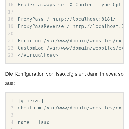
Header always set X-Content-Type-Option
ProxyPass / http://localhost:8181/

ProxyPassReverse / http://localhost:818
ErrorLog /var/www/domain/websites/examp
CustomLog /var/www/domain/websites/exam
</VirtualHost>
Die Konfiguration von isso.cfg sieht dann in etwa so
aus:
[general]

dbpath = /var/www/domain/websites/examp
name = isso
