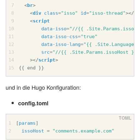
<
br
>
<
div
class
=
"isso"
id
=
"isso-thread"
></
di
<
script
data-isso
=
"//{{ .Site.Params.issoHo
data-isso-css
=
"true"
data-isso-lang
=
"{{ .Site.LanguageCo
src
=
"//{{ .Site.Params.issoHost }}/
></
script
>
{{ end }}
und in die Hugo Konfiguration:
config.toml
[
params
]
issoHost
=
"comments.example.com"