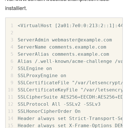
installiert.
<VirtualHost [2a01:7e0:0:213:2::1]:443>
ServerAdmin webmaster@example.com

ServerName comments.example.com

ServerAlias comments.example.com

Alias /.well-known/acme-challenge /var/
SSLEngine on

SSLProxyEngine on

SSLCertificateFile "/var/letsencrypt/ce
SSLCertificateKeyFile "/var/letsencrypt
SSLCipherSuite AES256+EECDH:AES256+EDH

SSLProtocol All -SSLv2 -SSLv3

SSLHonorCipherOrder On

Header always set Strict-Transport-Secu
Header always set X-Frame-Options DENY
