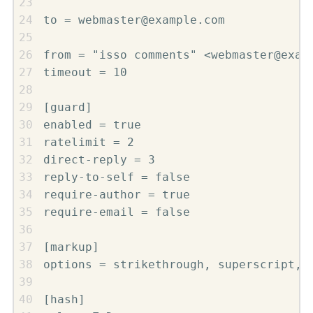
to = webmaster@example.com

from = "isso comments" <webmaster@examp
timeout = 10

[guard]

enabled = true

ratelimit = 2

direct-reply = 3

reply-to-self = false

require-author = true

require-email = false

[markup]

options = strikethrough, superscript, a
[hash]
