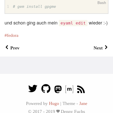
# gem install gpgme
und schon ging auch mein
wieder :-)
eyaml edit
fedora
Prev
Next
Powered by
Hugo
|
Theme -
Jane
© 2017 - 2019
Denny Fuchs